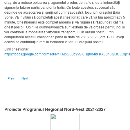
oraș, de a reduce poluarea și zgomotul produs de trafic și de a îmbunătăți
siguranța tuturor participanților la trafic. Cu toate acestea, succesul său
depinde de acceptarea și sprijinul dumneavoastră, locuitorii orașului Baia
Sprie. Vă invităm să completați acest chestionar, care vă va lua aproximativ 5
minute. Chestionarul este complet anonim și vă rugăm să răspundeți cât mai
onest posibil. Opiniile dumneavoastră sunt extrem de valoroase pentru noi și
vor contribui la modelarea viitorului transportului în orașul nostru. Prin
completarea acestui chestionar, până la data de 28.07.2023, ora 12:00 aveți
ocazia să contribuiți direct la formarea viitorului orașului nostru.
Link chestionar:
https://docs.google.com/forms/d/e/1FAIpQLSc9vSI6Rg0d4kFKX3Jn5i2GC5C
Previous article: Reabilitate si modernizare strazi
Next article: Lucrari de inlocuire stalpi
Prev
Next
Proiecte Programul Regional Nord-Vest 2021-2027