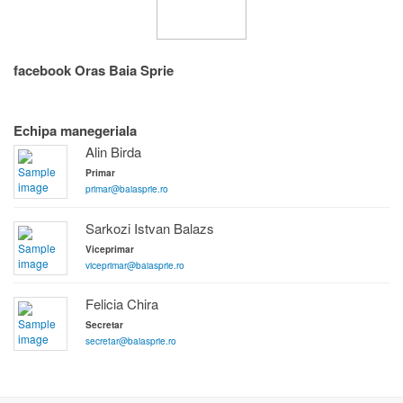
facebook Oras Baia Sprie
Echipa manegeriala
Alin Birda
Primar
primar@baiasprie.ro
Sarkozi Istvan Balazs
Viceprimar
viceprimar@baiasprie.ro
Felicia Chira
Secretar
secretar@baiasprie.ro