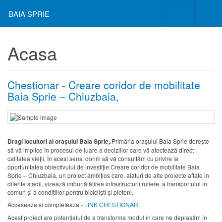
BAIA SPRIE
Acasa
Chestionar - Creare coridor de mobilitate
Baia Sprie – Chiuzbaia,
Dragi locuitori ai orașului Baia Sprie,
.Primăria orașului Baia Sprie dorește
să vă implice în procesul de luare a deciziilor care vă afectează direct
calitatea vieții. În acest sens, dorim să vă consultăm cu privire la
oportunitatea obiectivului de investiție Creare coridor de mobilitate Baia
Sprie – Chiuzbaia, un proiect ambițios care, alaturi de alte proiecte aflate in
diferite stadii, vizează îmbunătățirea infrastructurii rutiere, a transportului în
comun și a condițiilor pentru bicicliști și pietoni.
Acceseaza si completeaza -
LINK CHESTIONAR
Acest proiect are potențialul de a transforma modul în care ne deplasăm în