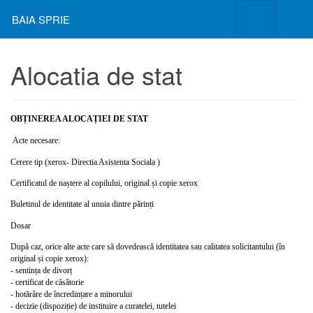
BAIA SPRIE
Alocatia de stat
OBȚINEREA ALOCAȚIEI DE STAT
Acte necesare:
Cerere tip (xerox- Directia Asistenta Sociala )
Certificatul de naștere al copilului, original și copie xerox
Buletinul de identitate al unuia dintre părinți
Dosar
După caz, orice alte acte care să dovedească identitatea sau calitatea solicitantului (în
original și copie xerox):
- sentința de divorț
- certificat de căsătorie
- hotărâre de încredințare a minorului
- decizie (dispoziție) de instituire a curatelei, tutelei