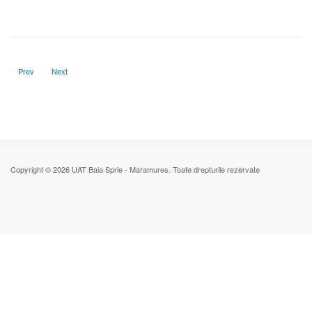
Previous article: Alocatia sustinere familie
Next article: Asistenta sociala
Prev
Next
Copyright © 2026 UAT Baia Sprie - Maramures. Toate drepturile rezervate