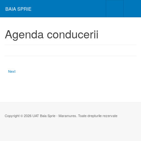
BAIA SPRIE
Agenda conducerii
Next article: Legislatie organizare si functionare
Next
Copyright © 2026 UAT Baia Sprie - Maramures. Toate drepturile rezervate