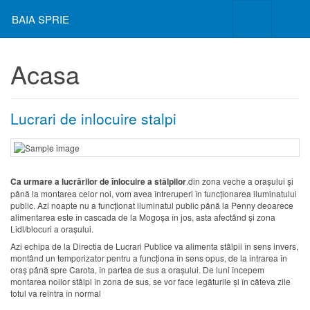
BAIA SPRIE
Acasa
Lucrari de inlocuire stalpi
Ca urmare a lucrărilor de înlocuire a stâlpilor
.din zona veche a orașului și
până la montarea celor noi, vom avea întreruperi în funcționarea iluminatului
public. Azi noapte nu a funcționat iluminatul public până la Penny deoarece
alimentarea este în cascada de la Mogoșa în jos, asta afectând și zona
Lidl/blocuri a orașului.
Azi echipa de la Directia de Lucrari Publice va alimenta stâlpii în sens invers,
montând un temporizator pentru a funcționa în sens opus, de la intrarea în
oraș până spre Carota, în partea de sus a orașului. De luni începem
montarea noilor stâlpi în zona de sus, se vor face legăturile și în câteva zile
totul va reintra în normal