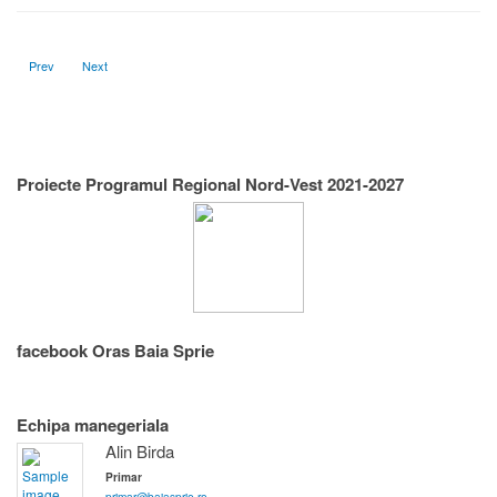
Previous article: Chestionar - Creare coridor de mobilitate Baia Sprie – Chiuzbaia,
Next article: 27 Mai - Vă așteptăm la Ziua Lacului Albastru !
Prev
Next
Proiecte Programul Regional Nord-Vest 2021-2027
facebook Oras Baia Sprie
Echipa manegeriala
Alin Birda
Primar
primar@baiasprie.ro