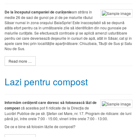
De la începutul campaniei de curățenie
am strâns în
medie 26 de saci de gunoi pe zi de pe malurile râului
Săsar numai în zona orașului BaiaSprie! Este inacceptabil să se depună
atâta efort pentru ca în următoarele zile să identificăm din nou gunoaie pe
malurile curățate. Se efectuează controale și se aplică amenzi usturătoare
pentru cei care deversează deșeurile în cursuri de apă, atât în Săsar, cat și în
apele care trec prin localitățile aparținătoare: Chiuzbaia, Tăuții de Sus și Satu
Nou de Sus.
Read more …
Lazi pentru compost
Informăm cetățenii care doresc să folosească lăzi de
compost
că acestea pot fi ridicate de la Direcția de
Lucrări Publice de pe str. Ştefan cel Mare, nr. 17. Program de ridicare: de luni
până joi, între orele 7:00 - 15:00, vineri între orele 7:00 - 13:00.
De ce e bine să folosim lăzile de compost?