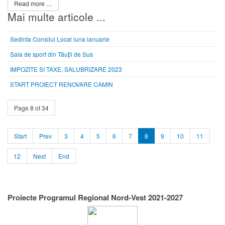
Read more …
Mai multe articole ...
Sedinta Consilul Local luna ianuarie
Sala de sport din Tăuţii de Sus
IMPOZITE SI TAXE, SALUBRIZARE 2023
START PROIECT RENOVARE CAMIN
Page 8 of 34
Start
Prev
3
4
5
6
7
8
9
10
11
12
Next
End
Proiecte Programul Regional Nord-Vest 2021-2027