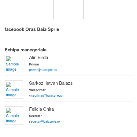
facebook Oras Baia Sprie
Echipa manegeriala
Alin Birda
Primar
primar@baiasprie.ro
Sarkozi Istvan Balazs
Viceprimar
viceprimar@baiasprie.ro
Felicia Chira
Secretar
secretar@baiasprie.ro