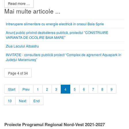
Read more …
Mai multe articole ...
Intrerupere alimentare cu energie electrică în orasul Baia Sprie
Anunţ public privind dezbaterea publică, proiectul "CONSTRUIRE
VARIANTA DE OCOLIRE BAIA MARE"
Ziua Lacului Albastru
INVITAȚIE - consultare publică proiect “Complex de agrement Aquapark în
Județul Maramureș”
Page 4 of 34
Start
Prev
1
2
3
4
5
6
7
8
9
10
Next
End
Proiecte Programul Regional Nord-Vest 2021-2027