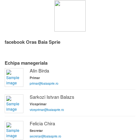
facebook Oras Baia Sprie
Echipa manegeriala
Alin Birda
Primar
primar@baiasprie.ro
Sarkozi Istvan Balazs
Viceprimar
viceprimar@baiasprie.ro
Felicia Chira
Secretar
secretar@baiasprie.ro