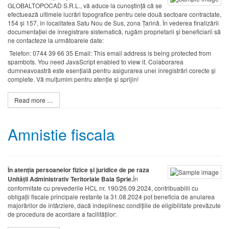
GLOBALTOPOCAD S.R.L., vă aduce la cunoștință că se
efectuează ultimele lucrări topografice pentru cele două sectoare contractate,
154 și 157, în localitatea Satu Nou de Sus, zona Țarină. În vederea finalizării
documentației de înregistrare sistematică, rugăm proprietarii și beneficiarii să
ne contacteze la următoarele date:
Telefon: 0744 39 66 35 Email:
This email address is being protected from
spambots. You need JavaScript enabled to view it.
Colaborarea
dumneavoastră este esențială pentru asigurarea unei înregistrări corecte și
complete. Vă mulțumim pentru atenție și sprijin!
Read more …
Amnistie fiscala
În atenția persoanelor fizice și juridice de pe raza
Unității Administrativ Teritoriale Baia Sprie.
În
conformitate cu prevederile HCL nr. 190/26.09.2024, contribuabilii cu
obligații fiscale principale restante la 31.08.2024 pot beneficia de anularea
majorărilor de întârziere, dacă îndeplinesc condițiile de eligibilitate prevăzute
de procedura de acordare a facilităților: