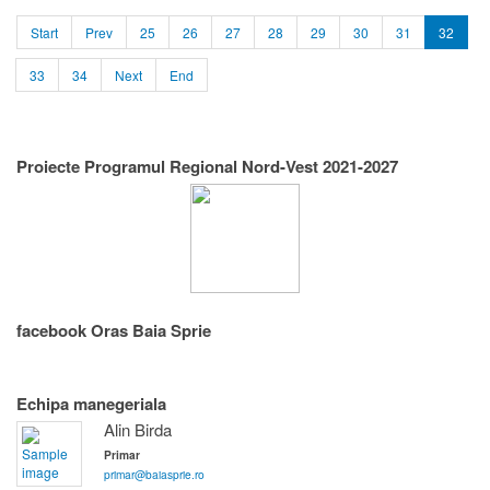
Start
Prev
25
26
27
28
29
30
31
32
33
34
Next
End
Proiecte Programul Regional Nord-Vest 2021-2027
facebook Oras Baia Sprie
Echipa manegeriala
Alin Birda
Primar
primar@baiasprie.ro