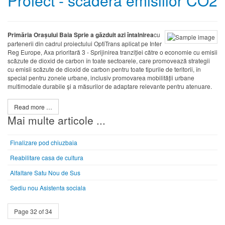
Proiect - scadera emisiilor CO2
Primăria Orașului Baia Sprie a găzduit azi întalnirea
cu
partenerii din cadrul proiectului OptiTrans aplicat pe Inter
Reg Europe, Axa prioritară 3 - Sprijinirea tranziției către o economie cu emisii
scăzute de dioxid de carbon în toate sectoarele, care promovează strategii
cu emisii scăzute de dioxid de carbon pentru toate tipurile de teritorii, în
special pentru zonele urbane, inclusiv promovarea mobilității urbane
multimodale durabile și a măsurilor de adaptare relevante pentru atenuare.
Read more …
Mai multe articole ...
Finalizare pod chiuzbaia
Reabilitare casa de cultura
Alfaltare Satu Nou de Sus
Sediu nou Asistenta sociala
Page 32 of 34