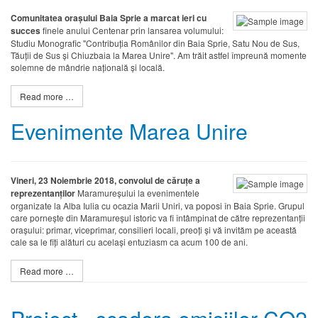
Comunitatea orașului Baia Sprie a marcat ieri cu
succes
finele anului Centenar prin lansarea volumului:
Studiu Monografic "Contribuția Românilor din Baia Sprie, Satu Nou de Sus,
Tăuții de Sus și Chiuzbaia la Marea Unire". Am trăit astfel împreună momente
solemne de mândrie națională și locală.
Read more …
Evenimente Marea Unire
Vineri, 23 Noiembrie 2018, convoiul de căruțe a
reprezentanților
Maramureșului la evenimentele
organizate la Alba Iulia cu ocazia Marii Uniri, va poposi în Baia Sprie. Grupul
care pornește din Maramureșul istoric va fi întâmpinat de către reprezentanții
orașului: primar, viceprimar, consilieri locali, preoți și vă invităm pe această
cale sa le fiți alături cu același entuziasm ca acum 100 de ani.
Read more …