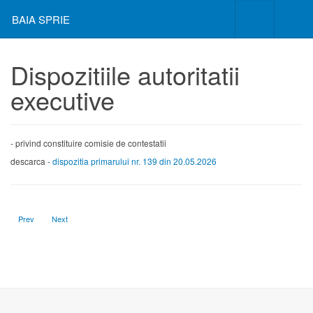
BAIA SPRIE
Dispozitiile autoritatii
executive
- privind constituire comisie de contestatii
descarca -
dispozitia primarului nr. 139 din 20.05.2026
Previous article: Dispozitia primarului nr. 141 din 22.05.2026
Next article: Dispozitia primarului nr. 138 din 20.05.2026
Prev
Next