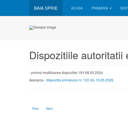
BAIA SPRIE
ACASA
PRIMARIA
SERV
Dispozitiile autoritatii
- privind modificarea dispozitiei 191/08.05.2024
descarca -
dispozitia primarului nr. 122 din 13.05.2026
Previous article: Dispozitia primarului nr. 135 din 20.05.2026
Next article: Dispozitia primarului nr. 117 din 05.05.2026
Prev
Next