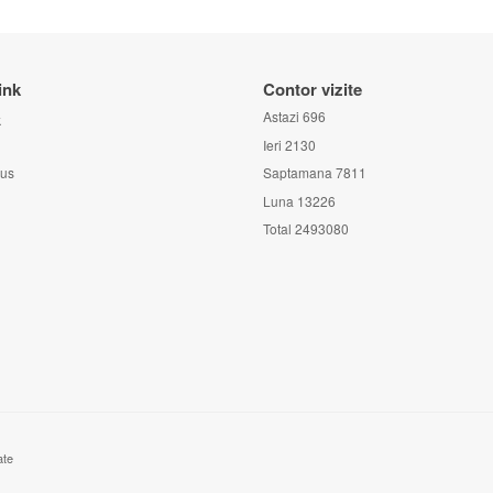
ink
Contor vizite
Astazi
696
k
Ieri
2130
lus
Saptamana
7811
Luna
13226
Total
2493080
ate