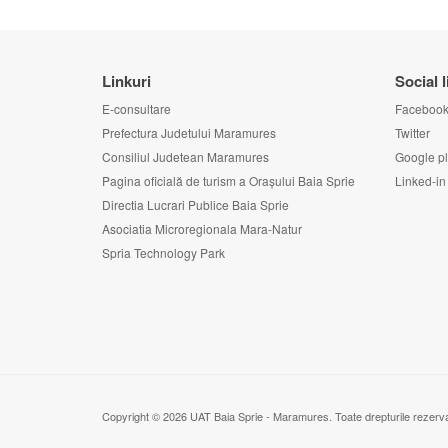
Linkuri
Social l
E-consultare
Faceboo
Prefectura Judetului Maramures
Twitter
Consiliul Judetean Maramures
Google p
Pagina oficială de turism a Orașului Baia Sprie
Linked-in
Directia Lucrari Publice Baia Sprie
Asociatia Microregionala Mara-Natur
Spria Technology Park
Copyright © 2026 UAT Baia Sprie - Maramures. Toate drepturile rezerv