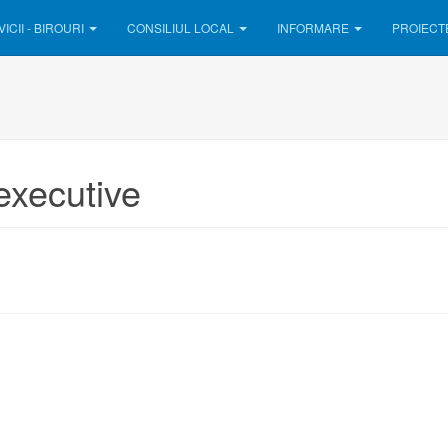
ICII - BIROURI
CONSILIUL LOCAL
INFORMARE
PROIECT
 executive